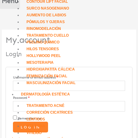
Menú
CONTOUR LIFT FACIAL
SURCO NASOGENIANO
AUMENTO DE LABIOS
PÓMULOS Y OJERAS
RINOMODELACIÓN
TRATAMIENTO CUELLO
My account
PEELING QUÍMICO
HILOS TENSORES
Login
HOLLYWOOD PEEL
MESOTERAPIA
HIDROXIAPATITA CÁLCICA
FEMINIZACIÓN FACIAL
Username or email address
*
MASCULINIZACIÓN FACIAL
DERMATOLOGÍA ESTÉTICA
Password
*
TRATAMIENTO ACNÉ
CORRECIÓN CICATRICES
Remember me
LENTIGOS
MELASMA
LOG IN
VITILIGO