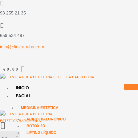
Ir
al
93 255 21 35
contenido
659 534 497
info@clinicanuba.com
€
0.00
INICIO
FACIAL
MEDICINA ESTÉTICA
ÁCIDO HIALURÓNICO
BОTОX 3D
LIFTING LÍQUIDO