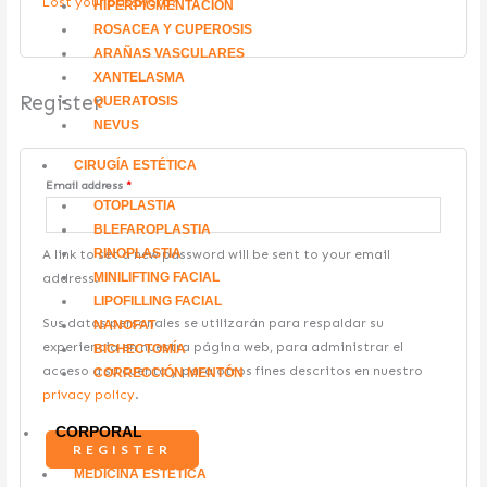
Lost your password?
HIPERPIGMENTACIÓN
ROSACEA Y CUPEROSIS
ARAÑAS VASCULARES
XANTELASMA
Register
QUERATOSIS
NEVUS
CIRUGÍA ESTÉTICA
Email address
*
OTOPLASTIA
BLEFAROPLASTIA
RINOPLASTIA
A link to set a new password will be sent to your email
MINILIFTING FACIAL
address.
LIPOFILLING FACIAL
Sus datos personales se utilizarán para respaldar su
NANOFAT
experiencia en nuestra página web, para administrar el
BICHECTOMÍA
acceso a su cuenta y para otros fines descritos en nuestro
CORRECCIÓN MENTÓN
privacy policy
.
CORPORAL
REGISTER
MEDICINA ESTÉTICA