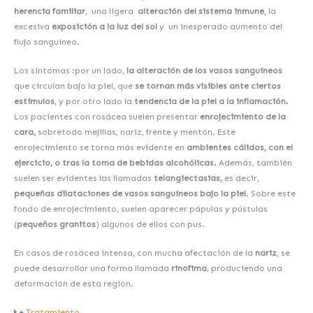
herencia familiar
, una ligera
alteración del sistema inmune
, la
excesiva
exposición a la luz del sol
y un inesperado aumento del
flujo sanguíneo.
Los síntomas :por un lado,
la alteración de los vasos sanguíneos
que circulan bajo la piel, que
se tornan más visibles ante ciertos
estímulos
, y por otro lado la
tendencia de la piel a la inflamación.
Los pacientes con rosácea suelen presentar
enrojecimiento de la
cara,
sobretodo mejillas, nariz, frente y mentón. Este
enrojecimiento se torna más evidente en
ambientes cálidos, con el
ejercicio, o tras la toma de bebidas alcohólicas.
Además, también
suelen ser evidentes las llamadas
telangiectasias,
es decir,
pequeñas dilataciones de vasos sanguíneos bajo la piel
. Sobre este
fondo de enrojecimiento, suelen aparecer pápulas y pústulas
(
pequeños granitos
) algunos de ellos con pus.
En casos de rosácea intensa, con mucha afectación de la
nariz
, se
puede desarrollar una forma llamada
rinofima
, produciendo una
deformación de esta región.
Tratamiento