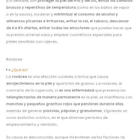
y/o sensible, son
proteger la piel del frío y del sol, evitar los cambios
bruscos y repentinos de temperatura
(como en los baños de vapor
o en la sauna), moderar y
minimizar el consumo de alcohol y
alimentos picantes e irritantes, evitar la sal, el tabaco, descansar
de 6 a 8 h diarias, evitar todas las emociones
que puedan hacer que
la presión arterial suba y emplear cosméticos especiales para
pieles sensibles con rojeces.
Rosácea
¿Qué es?
La
rosácea
es una afección cutánea crónica que causa
enrojecimiento en la piel y
aparición de granos. La rosácea, al
contrario de la cuperosis, sí
es una enfermedad
que presenta las
telangiectasias de manera permanente
en la piel, se manifiesta con
manchas y pequeños granitos rojos que persisten durante días
,
además de generar
pústulas, pápulas y granulomas
, siguiendo un
curso evolutivo crónico, en el que alternan períodos de
empeoramiento y remisión.
Su causa es desconocida, aunque intervienen varios factores :la