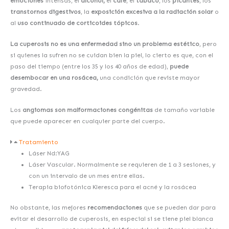
emociones
intensas, el
alcohol,
el
café
, el
tabaco
, los
picantes
, los
transtornos digestivos
, la
exposición excesiva a la radiación solar
o
al
uso continuado de corticoides tópicos
.
La cuperosis
no es una enfermedad sino un problema estético
, pero
si quienes la sufren no se cuidan bien la piel, lo cierto es que, con el
paso del tiempo (entre los 35 y los 40 años de edad),
puede
desembocar en una rosácea,
una condición que reviste mayor
gravedad.
Los
angiomas son malformaciones congénitas
de tamaño variable
que puede aparecer en cualquier parte del cuerpo.
Tratamiento
Láser Nd:YAG
Láser Vascular. Normalmente se requieren de 1 a 3 sesiones, y
con un intervalo de un mes entre ellas.
Terapia biofotónica Kleresca para el acné y la rosácea
No obstante, las mejores
recomendaciones
que se pueden dar para
evitar el desarrollo de cuperosis, en especial si se tiene piel blanca