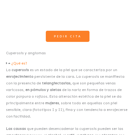
PEDIR CITA
Cuperosis y angiomas
¿Qué es?
La
cuperosis
es un estado de la piel que se caracteriza por un
enrojecimiento
persistente de la cara. La cuperosis se manifiesta
con la presencia de
telangiectasias,
que son pequeñas venas
varicosas,
en pómulos y aletas
de la nariz en forma de trazos de
color púrpura o rojizos. Esta alteración estética de la piel se da
principalmente entre
mujeres
, sobre todo en aquellas con piel
sensible, clara (fototipos I y II), fina y con tendencia a enrojecerse
con facilidad.
Las causas
que pueden desencadenar la cuperosis pueden ser las