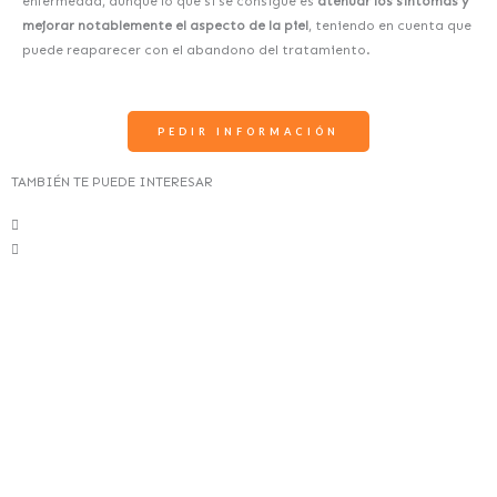
enfermedad, aunque lo que sí se consigue es
atenuar los síntomas y
mejorar notablemente el aspecto de la piel
, teniendo en cuenta que
puede reaparecer con el abandono del tratamiento.
PEDIR INFORMACIÓN
TAMBIÉN TE PUEDE INTERESAR
A
S
n
i
t
g
e
u
r
i
i
e
o
n
r
t
e