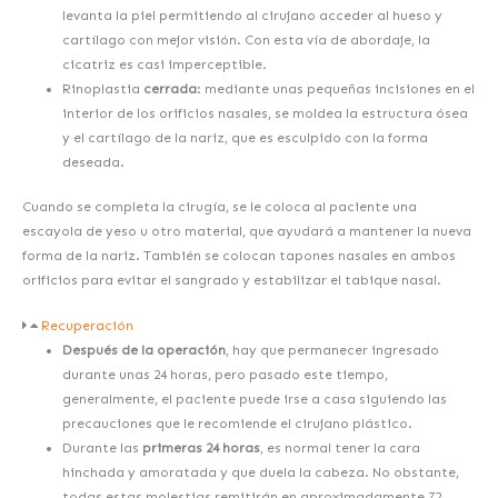
levanta la piel permitiendo al cirujano acceder al hueso y
cartílago con mejor visión. Con esta vía de abordaje, la
cicatriz es casi imperceptible.
Rinoplastia
cerrada
: mediante unas pequeñas incisiones en el
interior de los orificios nasales, se moldea la estructura ósea
y el cartílago de la nariz, que es esculpido con la forma
deseada.
Cuando se completa la cirugía, se le coloca al paciente una
escayola de yeso u otro material, que ayudará a mantener la nueva
forma de la nariz. También se colocan tapones nasales en ambos
orificios para evitar el sangrado y estabilizar el tabique nasal.
Recuperación
Después de la operación
, hay que permanecer ingresado
durante unas 24 horas, pero pasado este tiempo,
generalmente, el paciente puede irse a casa siguiendo las
precauciones que le recomiende el cirujano plástico.
Durante las
primeras 24 horas
, es normal tener la cara
hinchada y amoratada y que duela la cabeza. No obstante,
todas estas molestias remitirán en aproximadamente 72