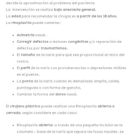
decide la aproximación al problema del paciente.
La intervención se realiza
bajo anestesia general.
La
edad
para recomendar la cirugía es
a partir de los 18 años.
La
rinoplastia
puede cambiar:
Asimetría
nasal.
Corregir defectos
o lesiones
congénitas
y/o reparación de
defectos por
traumatismos.
El
tamaño
de la nariz para que sea proporcional al resto del
rostro.
El
perfil
de la nariz con protuberancias o depresiones visibles
en el puente.
La
punta
de la nariz cuando es demasiado amplia, caída,
puntiaguda o con forma de gancho.
Cambiar la forma del
dorso
nasal.
El
cirujano plástico
puede realizar una Rinoplastia
abierta o
cerrada
, según considere en cada caso:
Rinoplastia
abierta
: a través de una pequeña incisión en la
columela – base de la nariz que separa las fosas nasales- se