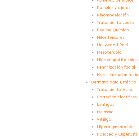
Aumento de labios
Pómulos y ojeras
Rinomodelación
Tratamiento cuello
Peeling Químico
Hilos tensores
Hollywood Peel
Mesoterapia
Hidroxiapatita cálci
Feminización facial
Masculinización facia
Dermatología Estética
Tratamiento Acné
Correción cicatrices
Lentigos
Melasma
Vitiligo
Hiperpigmentación
Rosacea y Cuperosis