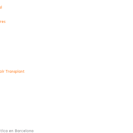
l
res
ir Transplant
ética en Barcelona