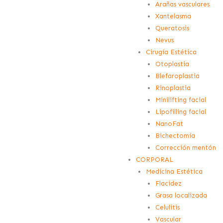
Arañas vasculares
Xantelasma
Queratosis
Nevus
Cirugía Estética
Otoplastia
Blefaroplastia
Rinoplastia
Minilifting facial
Lipofilling facial
NanoFat
Bichectomía
Corrección mentón
CORPORAL
Medicina Estética
Flacidez
Grasa localizada
Celulitis
Vascular