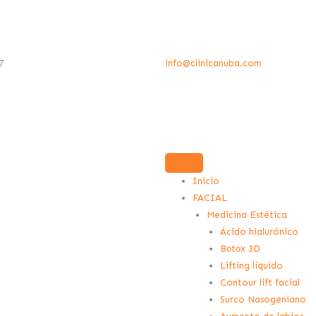
7
info@clinicanuba.com
Inicio
FACIAL
Medicina Estética
Ácido hialurónico
Bоtоx 3D
Lifting líquido
Contour lift facial
Surco Nasogeniano