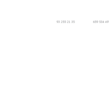
Ir
al
contenido
93 255 21 35
659 534 49