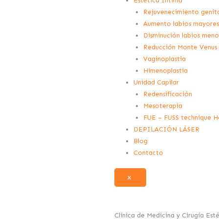
Estética Intima
Rejuvenecimiento genita
Aumento labios mayores
Disminución labios meno
Reducción Monte Venus
Vaginoplastia
Himenoplastia
Unidad Capilar
Redensificación
Mesoterapia
FUE – FUSS technique Ha
DEPILACIÓN LÁSER
Blog
Contacto
X
Clínica de Medicina y Cirugía Est