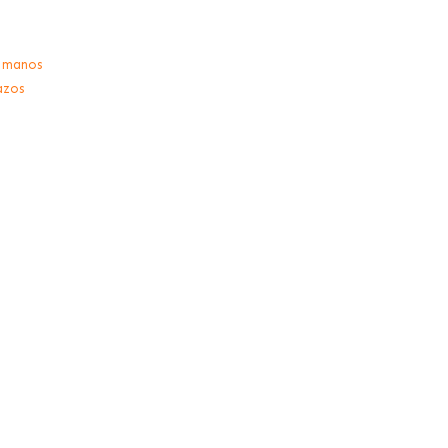
 manos
azos