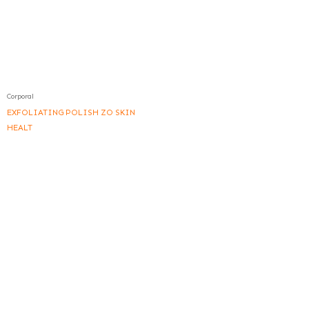
Corporal
EXFOLIATING POLISH ZO SKIN
HEALT
I
L
F