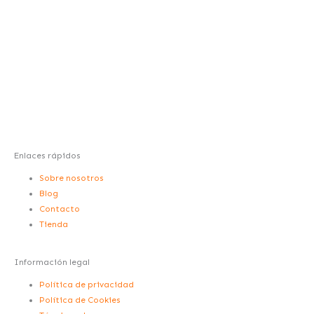
n
i
a
s
n
c
t
k
e
a
e
b
g
d
o
Enlaces rápidos
Sobre nosotros
r
i
o
Blog
Contacto
a
n
k
Tienda
m
-
-
Información legal
Política de privacidad
i
f
Política de Cookies