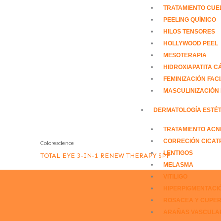
TRATAMIENTO CUE
PEELING QUÍMICO
HILOS TENSORES
HOLLYWOOD PEEL
MESOTERAPIA
HIDROXIAPATITA C
FEMINIZACIÓN FAC
MASCULINIZACIÓN 
DERMATOLOGÍA ESTÉT
TRATAMIENTO ACN
CORRECIÓN CICAT
Colorescience
LENTIGOS
TOTAL EYE 3-IN-1 RENEW THERAPY SPF
MELASMA
VITILIGO
HIPERPIGMENTACI
ROSACEA Y CUPER
ARAÑAS VASCULA