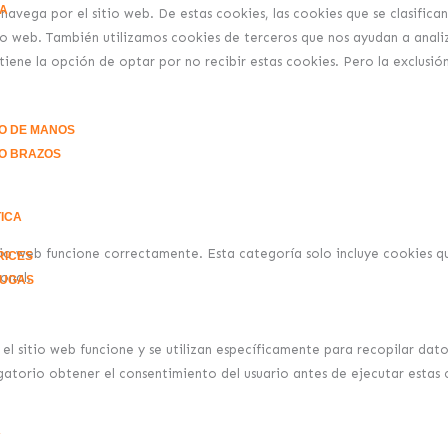
DA
 navega por el sitio web. De estas cookies, las cookies que se clasifi
tio web. También utilizamos cookies de terceros que nos ayudan a anali
ene la opción de optar por no recibir estas cookies. Pero la exclusión
O DE MANOS
O BRAZOS
ICA
tio web funcione correctamente. Esta categoría solo incluye cookies qu
RICES
onal.
RUGAS
 sitio web funcione y se utilizan específicamente para recopilar datos 
atorio obtener el consentimiento del usuario antes de ejecutar estas c
A