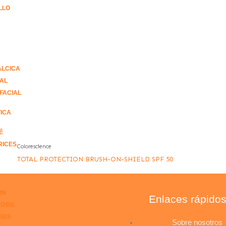
LLO
ÁLCICA
IAL
FACIAL
ICA
É
RICES
Colorescience
TOTAL PROTECTION BRUSH-ON-SHIELD SPF 50
ÓN
Enlaces rápido
OSIS
RES
Sobre nosotros