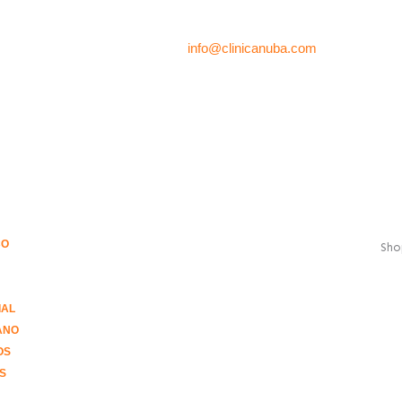
info@clinicanuba.com
CO
Sho
IAL
ANO
OS
S