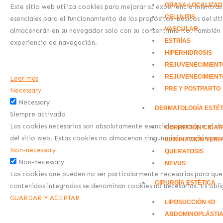
m
-
-
GRASA LOCALIZA
Este sitio web utiliza cookies para mejorar su experiencia mientras
CELULITIS
esenciales para el funcionamiento de los propósitos básicos del si
i
f
VASCULAR
almacenarán en su navegador solo con su consentimiento. También ti
ESTRÍAS
experiencia de navegación.
n
HIPERHIDROSIS
REJUVENECIMIENT
REJUVENECIMIENT
Leer más
PRE Y POSTPARTO
Necessary
Necessary
DERMATOLOGÍA ESTÉT
Siempre activado
Las cookies necesarias son absolutamente esenciales para que el si
CORRECIÓN CICAT
del sitio web. Estas cookies no almacenan ninguna información pers
ELIMINACIÓN VER
Non-necessary
QUERATOSIS
Non-necessary
NEVUS
Las cookies que pueden no ser particularmente necesarias para que el
CIRURGÍA ESTÉTICA
contenidos integrados se denominan cookies no necesarias. Es oblig
GUARDAR Y ACEPTAR
LIPOSUCCIÓN 4D
ABDOMINOPLÁSTI