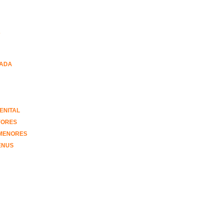
D
ZADA
ENITAL
YORES
 MENORES
ENUS