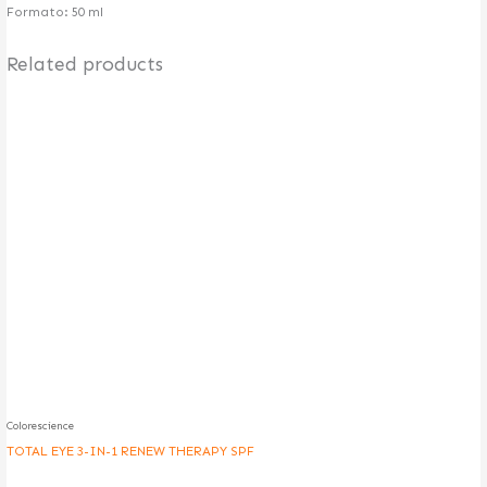
Formato: 50 ml
REDENSIFICACIÓN
Related products
MESOTERAPIA
FUE – FUSS TECHNIQUE HAIR TRANSPLANT
DEPILACIÓN LÁSER
BLOG
CONTACTO
X
Colorescience
TOTAL EYE 3-IN-1 RENEW THERAPY SPF