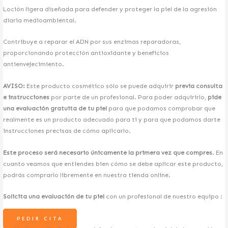
LENTIGOS
Loción ligera diseñada para defender y proteger la piel de la agresión
MELASMA
diaria medioambiental.
VITILIGO
HIPERPIGMENTACIÓN
Contribuye a reparar el ADN por sus enzimas reparadoras,
ROSACEA Y CUPEROSIS
proporcionando protección antioxidante y beneficios
ARAÑAS VASCULARES
antienvejecimiento.
XANTELASMA
QUERATOSIS
AVISO:
Este producto cosmético sólo se puede adquirir
previa consulta
NEVUS
e instrucciones
por parte de un profesional. Para poder adquirirlo,
pide
una evaluación gratuita de tu piel
para que podamos comprobar que
CIRUGÍA ESTÉTICA
realmente es un producto adecuado para ti y para que podamos darte
instrucciones precisas de cómo aplicarlo.
OTOPLASTIA
BLEFAROPLASTIA
Este proceso será necesario únicamente la primera vez que compres
. En
RINOPLASTIA
cuanto veamos que entiendes bien cómo se debe aplicar este producto,
MINILIFTING FACIAL
podrás comprarlo libremente en nuestra tienda online.
LIPOFILLING FACIAL
NANOFAT
Solicita una evaluación de tu piel
con un profesional de nuestro equipo :
BICHECTOMÍA
CORRECCIÓN MENTÓN
PEDIR CITA