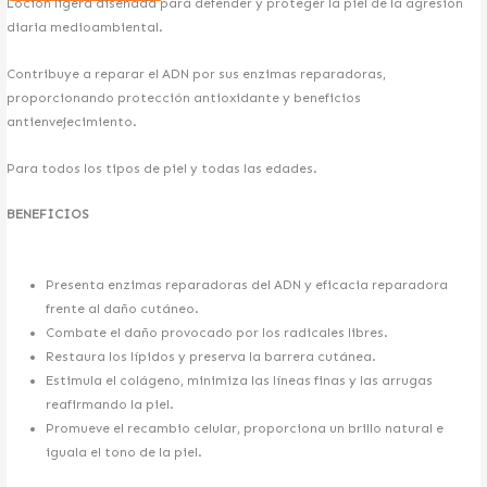
Loción ligera diseñada para defender y proteger la piel de la agresión
CORPORAL
diaria medioambiental.
MEDICINA ESTÉTICA
Contribuye a reparar el ADN por sus enzimas reparadoras,
proporcionando protección antioxidante y beneficios
FLACIDEZ
antienvejecimiento.
GRASA LOCALIZADA
CELULITIS
Para todos los tipos de piel y todas las edades.
VASCULAR
ESTRÍAS
BENEFICIOS
HIPERHIDROSIS
REJUVENECIMIENTO DE MANOS
REJUVENECIMIENTO BRAZOS
Presenta enzimas reparadoras del ADN y eficacia reparadora
PRE Y POSTPARTO
frente al daño cutáneo.
Combate el daño provocado por los radicales libres.
DERMATOLOGÍA ESTÉTICA
Restaura los lípidos y preserva la barrera cutánea.
CORRECIÓN CICATRICES
Estimula el colágeno, minimiza las líneas finas y las arrugas
ELIMINACIÓN VERRUGAS
reafirmando la piel.
QUERATOSIS
Promueve el recambio celular, proporciona un brillo natural e
NEVUS
iguala el tono de la piel.