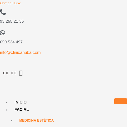
Ir
Clínica Nuba
al
contenido
93 255 21 35
659 534 497
info@clinicanuba.com
€
0.00
INICIO
FACIAL
MEDICINA ESTÉTICA