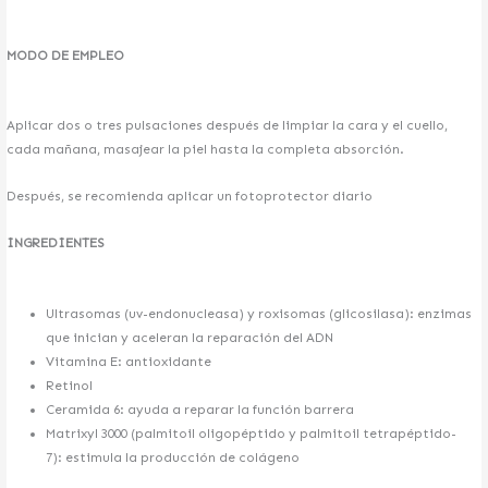
CIRURGÍA ESTÉTICA
LIPOSUCCIÓN 4D
MODO DE EMPLEO
ABDOMINOPLÁSTIA
GINECOMASTIA
MAMOPLASTIA
Aplicar dos o tres pulsaciones después de limpiar la cara y el cuello,
cada mañana, masajear la piel hasta la completa absorción.
NUTRICIÓN- OBESIDAD
Después, se recomienda aplicar un fotoprotector diario
DIETA PROTEICA
DIETA PERSONALIZADA
INGREDIENTES
ESTÉTICA INTIMA
Ultrasomas (uv-endonucleasa) y roxisomas (glicosilasa): enzimas
REJUVENECIMIENTO GENITAL
que inician y aceleran la reparación del ADN
AUMENTO LABIOS MAYORES
Vitamina E: antioxidante
DISMINUCIÓN LABIOS MENORES
Retinol
REDUCCIÓN MONTE VENUS
Ceramida 6: ayuda a reparar la función barrera
VAGINOPLASTIA
Matrixyl 3000 (palmitoil oligopéptido y palmitoil tetrapéptido-
HIMENOPLASTIA
7): estimula la producción de colágeno
UNIDAD CAPILAR