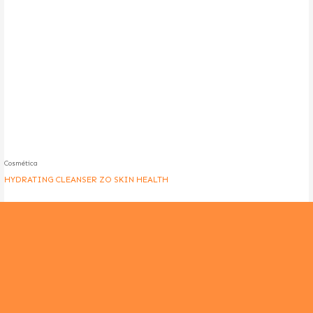
Cosmética
HYDRATING CLEANSER ZO SKIN HEALTH