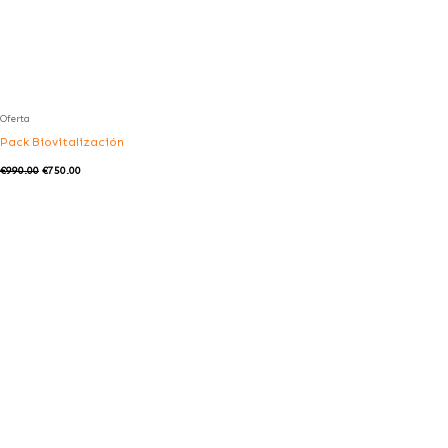
Oferta
Pack Biovitalización
€
990.00
€
750.00