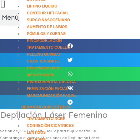
LIFTING LÍQUIDO
CONTOUR LIFT FACIAL
Menú
SURCO NASOGENIANO
AUMENTO DE LABIOS
PÓMULOS Y OJERAS
RINOMODELACIÓN
TRATAMIENTO CUELLO
PEELING QUÍMICO
HILOS TENSORES
HOLLYWOOD PEEL
MESOTERAPIA
HIDROXIAPATITA CÁLCICA
FEMINIZACIÓN FACIAL
MASCULINIZACIÓN FACIAL
DERMATOLOGÍA ESTÉTICA
Depilación Láser Femenino
TRATAMIENTO ACNÉ
CORRECIÓN CICATRICES
Sesión de DEPILACIÓN LÁSER para MUJER desde 10€
LENTIGOS
Comprando al menos 11 sesiones de Depilación Láser.
MELASMA