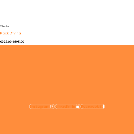
Oferta
Pack Divina
€
925.00
€
695.00
Instagram
Linkedin-in
Facebook-f