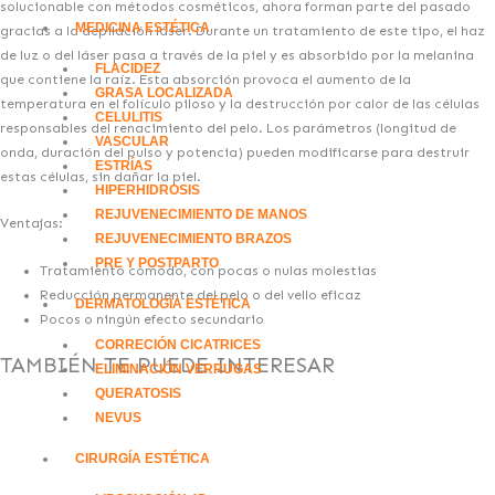
solucionable con métodos cosméticos, ahora forman parte del pasado
MEDICINA ESTÉTICA
gracias a la depilación láser. Durante un tratamiento de este tipo, el haz
de luz o del láser pasa a través de la piel y es absorbido por la melanina
FLACIDEZ
que contiene la raíz. Esta absorción provoca el aumento de la
GRASA LOCALIZADA
temperatura en el folículo piloso y la destrucción por calor de las células
CELULITIS
responsables del renacimiento del pelo. Los parámetros (longitud de
VASCULAR
onda, duración del pulso y potencia) pueden modificarse para destruir
ESTRÍAS
estas células, sin dañar la piel.
HIPERHIDROSIS
REJUVENECIMIENTO DE MANOS
Ventajas:
REJUVENECIMIENTO BRAZOS
PRE Y POSTPARTO
Tratamiento cómodo, con pocas o nulas molestias
Reducción permanente del pelo o del vello eficaz
DERMATOLOGÍA ESTÉTICA
Pocos o ningún efecto secundario
CORRECIÓN CICATRICES
TAMBIÉN TE PUEDE INTERESAR
ELIMINACIÓN VERRUGAS
QUERATOSIS
NEVUS
CIRURGÍA ESTÉTICA