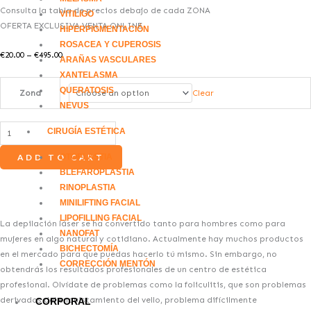
Consulta la tabla de precios debajo de cada ZONA
VITILIGO
OFERTA EXCLUSIVA VENTA ONLINE
HIPERPIGMENTACIÓN
ROSACEA Y CUPEROSIS
€
20.00
–
€
495.00
ARAÑAS VASCULARES
XANTELASMA
QUERATOSIS
Clear
Zona
NEVUS
CIRUGÍA ESTÉTICA
ADD TO CART
OTOPLASTIA
BLEFAROPLASTIA
RINOPLASTIA
MINILIFTING FACIAL
LIPOFILLING FACIAL
La depilación láser se ha convertido tanto para hombres como para
NANOFAT
mujeres en algo natural y cotidiano. Actualmente hay muchos productos
BICHECTOMÍA
en el mercado para que puedas hacerlo tú mismo. Sin embargo, no
CORRECCIÓN MENTÓN
obtendrás los resultados profesionales de un
centro de estética
profesional. Olvídate de problemas como la foliculitis, que son problemas
derivados del enquistamiento del vello, problema difícilmente
CORPORAL