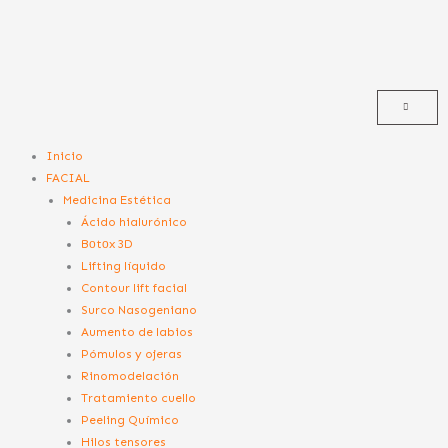
Ir
al
contenido
Menú
Inicio
FACIAL
Medicina Estética
Ácido hialurónico
Bоtоx 3D
Lifting líquido
Contour lift facial
Surco Nasogeniano
Aumento de labios
Pómulos y ojeras
Rinomodelación
Tratamiento cuello
Peeling Químico
Hilos tensores