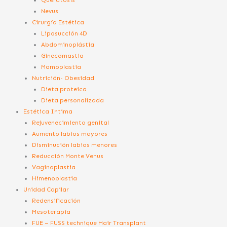
Queratosis
Nevus
Cirurgía Estética
Liposucción 4D
Abdominoplástia
Ginecomastia
Mamoplastia
Nutrición- Obesidad
Dieta proteica
Dieta personalizada
Estética Intima
Rejuvenecimiento genital
Aumento labios mayores
Disminución labios menores
Reducción Monte Venus
Vaginoplastia
Himenoplastia
Unidad Capilar
Redensificación
Mesoterapia
FUE – FUSS technique Hair Transplant