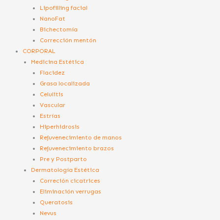
Lipofilling facial
NanoFat
Bichectomía
Corrección mentón
CORPORAL
Medicina Estética
Flacidez
Grasa localizada
Celulitis
Vascular
Estrías
Hiperhidrosis
Rejuvenecimiento de manos
Rejuvenecimiento brazos
Pre y Postparto
Dermatología Estética
Correción cicatrices
Eliminación verrugas
Queratosis
Nevus