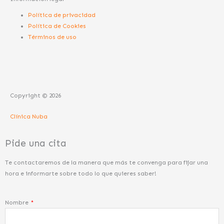
m
-
-
Política de privacidad
i
f
Política de Cookies
Términos de uso
n
Copyright © 2026
Clínica Nuba
Pide una cita
Te contactaremos de la manera que más te convenga para fijar una
hora e informarte sobre todo lo que quieres saber!
Nombre