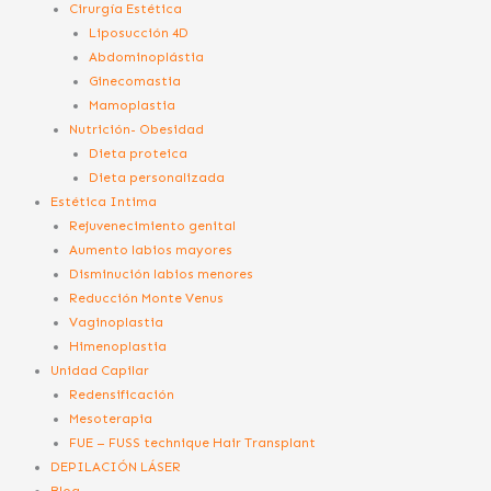
Cirurgía Estética
Liposucción 4D
Abdominoplástia
Ginecomastia
Mamoplastia
Nutrición- Obesidad
Dieta proteica
Dieta personalizada
Estética Intima
Rejuvenecimiento genital
Aumento labios mayores
Disminución labios menores
Reducción Monte Venus
Vaginoplastia
Himenoplastia
Unidad Capilar
Redensificación
Mesoterapia
FUE – FUSS technique Hair Transplant
DEPILACIÓN LÁSER
Blog