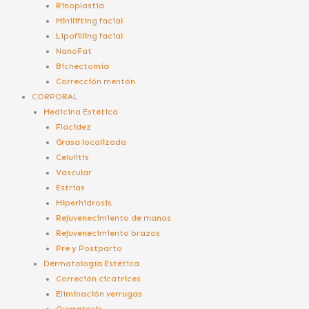
Rinoplastia
Minilifting facial
Lipofilling facial
NanoFat
Bichectomía
Corrección mentón
CORPORAL
Medicina Estética
Flacidez
Grasa localizada
Celulitis
Vascular
Estrías
Hiperhidrosis
Rejuvenecimiento de manos
Rejuvenecimiento brazos
Pre y Postparto
Dermatología Estética
Correción cicatrices
Eliminación verrugas