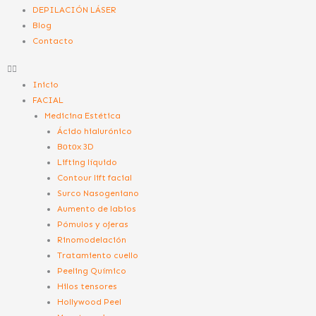
DEPILACIÓN LÁSER
Blog
Contacto
Inicio
FACIAL
Medicina Estética
Ácido hialurónico
Bоtоx 3D
Lifting líquido
Contour lift facial
Surco Nasogeniano
Aumento de labios
Pómulos y ojeras
Rinomodelación
Tratamiento cuello
Peeling Químico
Hilos tensores
Hollywood Peel