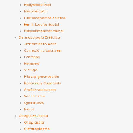
Hollywood Peel
Mesoterapia
Hidroxiapatita cálcica
Feminización facial
Masculinización facial
Dermatología Estética
Tratamiento Acné
Correción cicatrices
Lentigos
Melasma
Vitiligo
Hiperpigmentación
Rosacea y Cuperosis
Arañas vasculares
Xantelasma
Queratosis
Nevus
Cirugía Estética
Otoplastia
Blefaroplastia