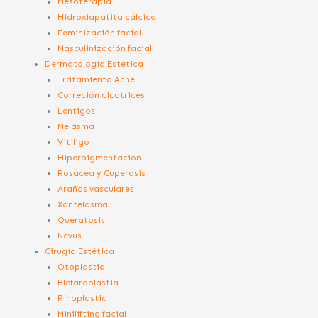
Mesoterapia
Hidroxiapatita cálcica
Feminización facial
Masculinización facial
Dermatología Estética
Tratamiento Acné
Correción cicatrices
Lentigos
Melasma
Vitiligo
Hiperpigmentación
Rosacea y Cuperosis
Arañas vasculares
Xantelasma
Queratosis
Nevus
Cirugía Estética
Otoplastia
Blefaroplastia
Rinoplastia
Minilifting facial