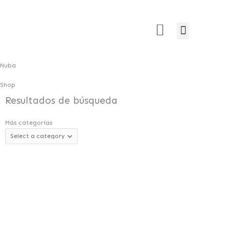
Ir
al
Menú
Estética Intima
Unidad Capilar
DEPILACIÓN LÁSER
contenido
Nuba
Shop
Resultados de búsqueda
Más categorías