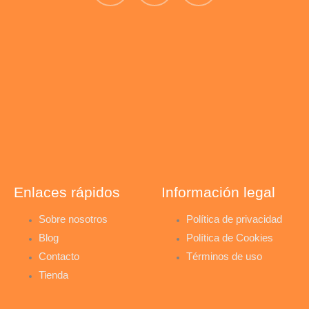
n
i
a
s
n
c
t
k
e
a
e
b
g
d
o
r
i
o
Enlaces rápidos
Información legal
a
n
k
Sobre nosotros
Política de privacidad
Blog
Política de Cookies
m
-
-
Contacto
Términos de uso
Tienda
i
f