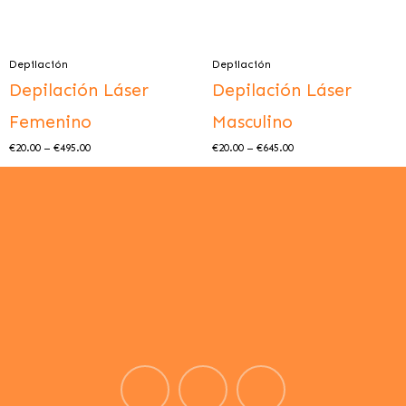
Depilación
Depilación
Depilación Láser
Depilación Láser
Femenino
Masculino
€
20.00
–
€
495.00
€
20.00
–
€
645.00
I
L
F