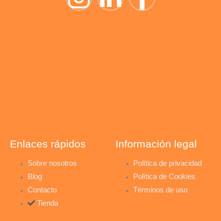
n
i
a
s
n
c
t
k
e
a
e
b
g
d
o
r
i
o
Enlaces rápidos
Información legal
a
n
k
Sobre nosotros
Política de privacidad
Blog
Política de Cookies
m
-
-
Contacto
Términos de uso
Tienda
i
f