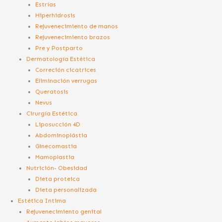
Estrías
Hiperhidrosis
Rejuvenecimiento de manos
Rejuvenecimiento brazos
Pre y Postparto
Dermatología Estética
Correción cicatrices
Eliminación verrugas
Queratosis
Nevus
Cirurgía Estética
Liposucción 4D
Abdominoplástia
Ginecomastia
Mamoplastia
Nutrición- Obesidad
Dieta proteica
Dieta personalizada
Estética Intima
Rejuvenecimiento genital