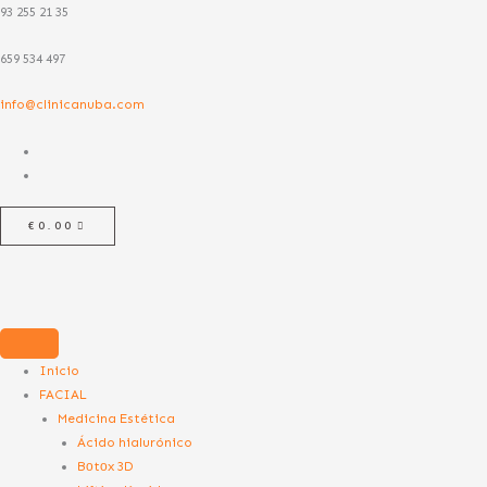
Ir
93 255 21 35
al
659 534 497
contenido
info@clinicanuba.com
€
0.00
Inicio
FACIAL
Medicina Estética
Ácido hialurónico
Bоtоx 3D