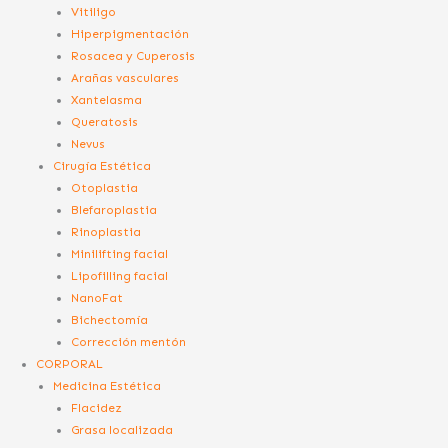
Vitiligo
Hiperpigmentación
Rosacea y Cuperosis
Arañas vasculares
Xantelasma
Queratosis
Nevus
Cirugía Estética
Otoplastia
Blefaroplastia
Rinoplastia
Minilifting facial
Lipofilling facial
NanoFat
Bichectomía
Corrección mentón
CORPORAL
Medicina Estética
Flacidez
Grasa localizada