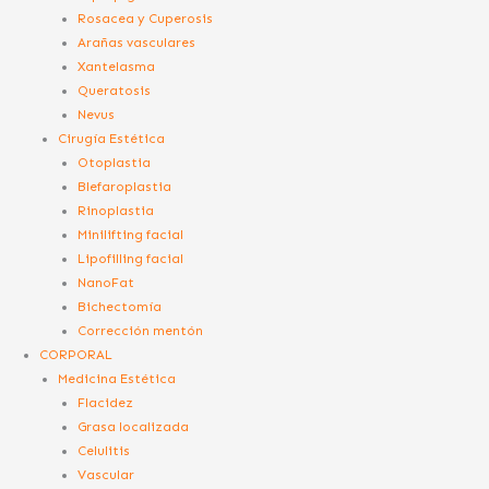
Rosacea y Cuperosis
Arañas vasculares
Xantelasma
Queratosis
Nevus
Cirugía Estética
Otoplastia
Blefaroplastia
Rinoplastia
Minilifting facial
Lipofilling facial
NanoFat
Bichectomía
Corrección mentón
CORPORAL
Medicina Estética
Flacidez
Grasa localizada
Celulitis
Vascular