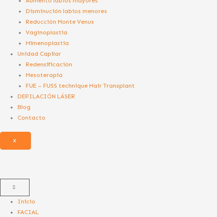
Aumento labios mayores
Disminución labios menores
Reducción Monte Venus
Vaginoplastia
Himenoplastia
Unidad Capilar
Redensificación
Mesoterapia
FUE – FUSS technique Hair Transplant
DEPILACIÓN LÁSER
Blog
Contacto
X
Inicio
FACIAL