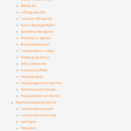
Bоtоx 3D
Lifting líquido
Contour lift facial
Surco Nasogeniano
Aumento de labios
Pómulos y ojeras
Rinomodelación
Tratamiento cuello
Peeling Químico
Hilos tensores
Hollywood Peel
Mesoterapia
Hidroxiapatita cálcica
Feminización facial
Masculinización facial
Dermatología Estética
Tratamiento Acné
Correción cicatrices
Lentigos
Melasma