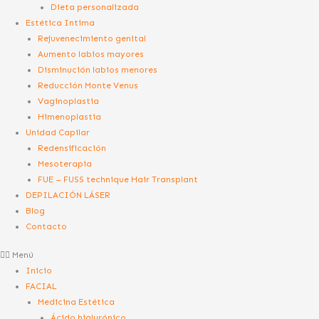
Dieta personalizada
Estética Intima
Rejuvenecimiento genital
Aumento labios mayores
Disminución labios menores
Reducción Monte Venus
Vaginoplastia
Himenoplastia
Unidad Capilar
Redensificación
Mesoterapia
FUE – FUSS technique Hair Transplant
DEPILACIÓN LÁSER
Blog
Contacto
Menú
Inicio
FACIAL
Medicina Estética
Ácido hialurónico