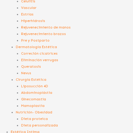
Celulitis
Vascular
Estrías
Hiperhidrosis
Rejuvenecimiento de manos
Rejuvenecimiento brazos
Pre y Postparto
Dermatología Estética
Correción cicatrices
Eliminación verrugas
Queratosis
Nevus
Cirurgía Estética
Liposucción 4D
Abdominoplástia
Ginecomastia
Mamoplastia
Nutrición- Obesidad
Dieta proteica
Dieta personalizada
Estética Intima