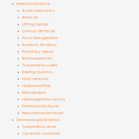
Medicina Estética
Ácido hialurónico
Bоtоx 3D
Lifting líquido
Contour lift facial
Surco Nasogeniano
Aumento de labios
Pómulos y ojeras
Rinomodelación
Tratamiento cuello
Peeling Químico
Hilos tensores
Hollywood Peel
Mesoterapia
Hidroxiapatita cálcica
Feminización facial
Masculinización facial
Dermatología Estética
Tratamiento Acné
Correción cicatrices