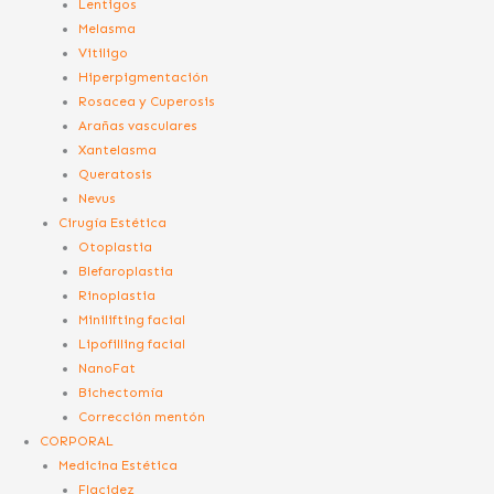
Lentigos
Melasma
Vitiligo
Hiperpigmentación
Rosacea y Cuperosis
Arañas vasculares
Xantelasma
Queratosis
Nevus
Cirugía Estética
Otoplastia
Blefaroplastia
Rinoplastia
Minilifting facial
Lipofilling facial
NanoFat
Bichectomía
Corrección mentón
CORPORAL
Medicina Estética
Flacidez