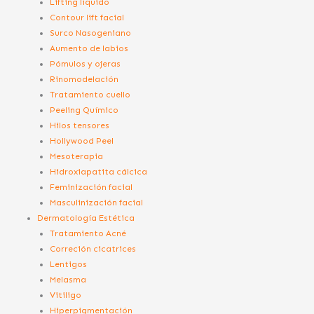
Lifting líquido
Contour lift facial
Surco Nasogeniano
Aumento de labios
Pómulos y ojeras
Rinomodelación
Tratamiento cuello
Peeling Químico
Hilos tensores
Hollywood Peel
Mesoterapia
Hidroxiapatita cálcica
Feminización facial
Masculinización facial
Dermatología Estética
Tratamiento Acné
Correción cicatrices
Lentigos
Melasma
Vitiligo
Hiperpigmentación