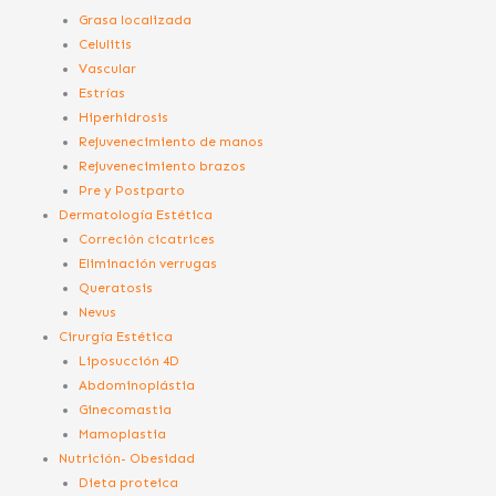
Grasa localizada
Celulitis
Vascular
Estrías
Hiperhidrosis
Rejuvenecimiento de manos
Rejuvenecimiento brazos
Pre y Postparto
Dermatología Estética
Correción cicatrices
Eliminación verrugas
Queratosis
Nevus
Cirurgía Estética
Liposucción 4D
Abdominoplástia
Ginecomastia
Mamoplastia
Nutrición- Obesidad
Dieta proteica