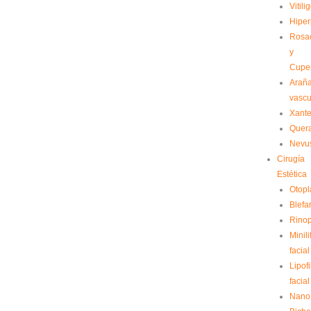
Vitili
Hiper
Rosa
y
Cupe
Arañ
vascu
Xant
Quera
Nevu
Cirugía
Estética
Otopl
Blefa
Rinop
Minili
facial
Lipofi
facial
Nano