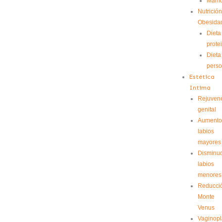
Mamo
Nutrición
Obesida
Dieta
prote
Dieta
perso
Estética
Intima
Rejuven
genital
Aument
labios
mayores
Disminu
labios
menores
Reducci
Monte
Venus
Vaginopl