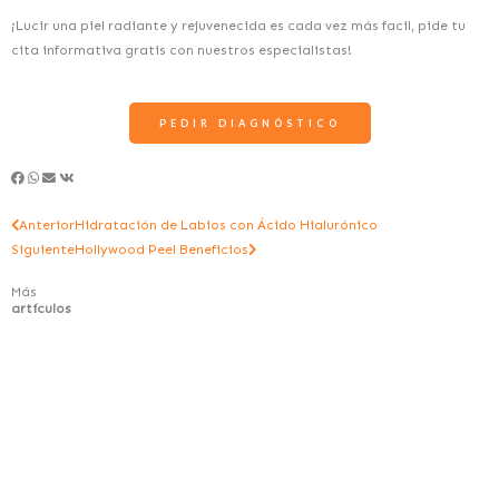
¡Lucir una piel radiante y rejuvenecida es cada vez más facil, pide tu
cita informativa gratis con nuestros especialistas!
PEDIR DIAGNÓSTICO
Ant
Siguiente
Anterior
Hidratación de Labios con Ácido Hialurónico
Siguiente
Hollywood Peel Beneficios
Más
artículos