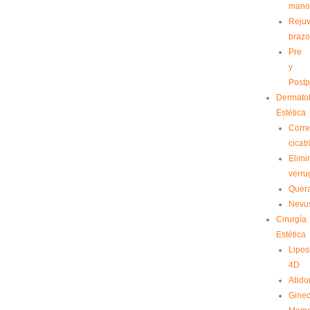
mano
Reju
brazo
Pre
y
Postp
Dermato
Estética
Corre
cicatr
Elimi
verru
Quera
Nevu
Cirurgía
Estética
Lipos
4D
Abdom
Gine