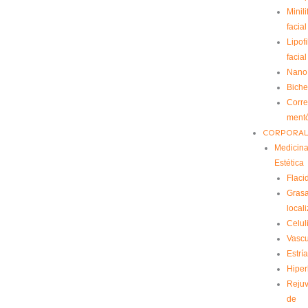
Minili
facial
Lipofi
facial
Nano
Biche
Corre
ment
CORPORA
Medicin
Estética
Flaci
Gras
local
Celuli
Vascu
Estrí
Hiper
Reju
de