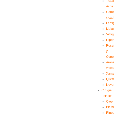
Trata
Acné
Corre
cicatr
Lenti
Mela
Vitili
Hiper
Rosa
y
Cupe
Arañ
vascu
Xant
Quera
Nevu
Cirugía
Estética
Otopl
Blefa
Rinop