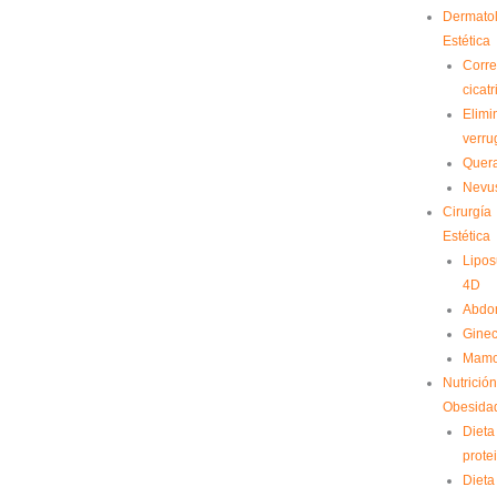
Dermato
Estética
Corre
cicatr
Elimi
verru
Quera
Nevu
Cirurgía
Estética
Lipos
4D
Abdom
Gine
Mamo
Nutrición
Obesida
Dieta
prote
Dieta