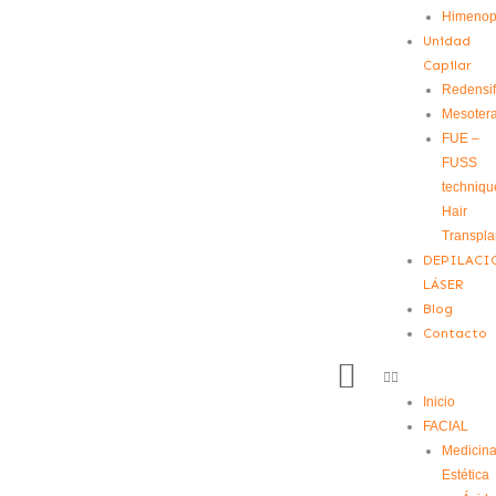
Himenopl
Unidad
Capilar
Redensif
Mesoter
FUE –
FUSS
techniqu
Hair
Transpla
DEPILACI
LÁSER
Blog
Contacto
Inicio
FACIAL
Medicin
Estética