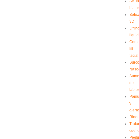
Ácid
hialu
Bоtо
3D
Liftin
líqui
Cont
lift
facial
Surc
Naso
Aume
de
labio
Pómu
y
ojera
Rino
Trata
cuell
Peeli