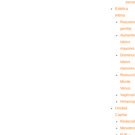
perso
Estética
Intima
Rejuven
genital
Aument
labios
mayores
Disminu
labios
menores
Reducci
Monte
Venus
Vaginopl
Himenopl
Unidad
Capilar
Redensif
Mesoter
FUE –