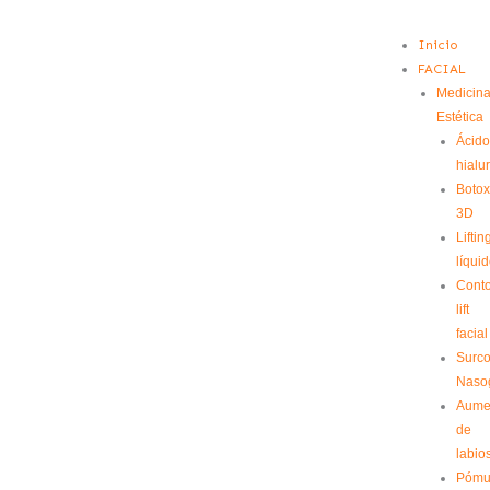
Ir
Menú
Inicio
al
FACIAL
contenido
Medicin
Estética
Ácid
hialu
Bоtо
3D
Liftin
líqui
Cont
lift
facial
Surc
Naso
Aume
de
labio
Pómu