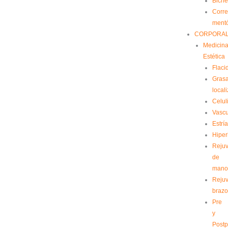
Biche
Corre
ment
CORPORA
Medicin
Estética
Flaci
Gras
local
Celuli
Vascu
Estrí
Hiper
Reju
de
mano
Reju
brazo
Pre
y
Postp