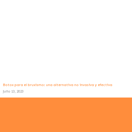
Botox para el bruxismo: una alternativa no invasiva y efectiva
julio 13, 2023