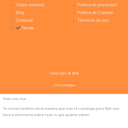
a
n
k
Sobre nosotros
Política de privacidad
Blog
Política de Cookies
m
-
-
Contacto
Términos de uso
Tienda
i
f
n
Copyright © 2026
Clínica Nuba
Pide una cita
Te contactaremos de la manera que más te convenga para fijar una
hora e informarte sobre todo lo que quieres saber!