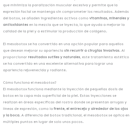
que minimiza la paralización muscular excesiva y permite que la
expresión facial se mantenga sin comprometer los resultados. Además
del botox, se añaden ingredientes activos como
vitaminas, minerales y
antioxidantes
en la mezcla que se inyecta, lo que ayuda a mejorar la
calidad de la piel y a estimular la producción de colágeno.
El mesobotox se ha convertido en una opción popular para aquellos
que desean mejorar su apariencia
sin recurrir a cirugías invasivas
. Al
proporcionar
resultados sutiles y naturales
, este tratamiento estético
se ha convertido en una excelente alternativa para lograr una
apariencia rejuvenecida y radiante.
Cómo funciona el mesobotox?
El mesobotox funciona mediante la inyección de pequeñas dosis de
botox en la capa más superficial de la piel. Estas inyecciones se
realizan en áreas específicas del rostro donde se presentan arrugas y
líneas de expresión, como la
frente, el entrecejo y alrededor de los ojos
y la boca
. A diferencia del botox tradicional, el mesobotox se aplica en
múltiples puntos en lugar de solo unos pocos.