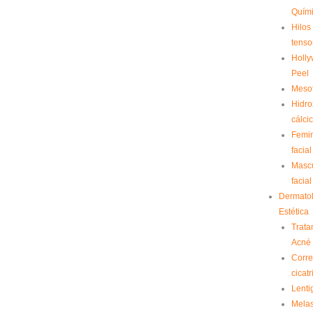
Quím
Hilos
tenso
Holl
Peel
Meso
Hidro
cálci
Femin
facial
Mascu
facial
Dermato
Estética
Trata
Acné
Corre
cicatr
Lenti
Mela