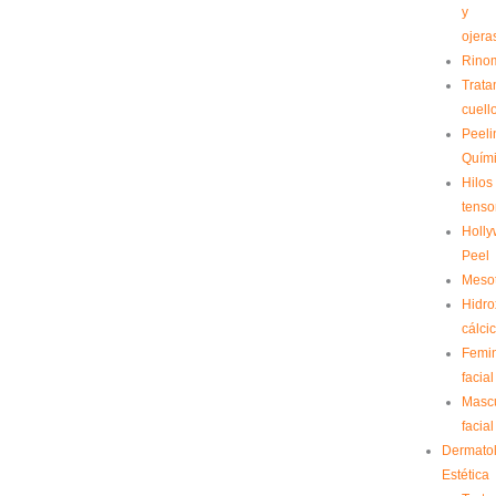
y
ojera
Rino
Trata
cuell
Peeli
Quím
Hilos
tenso
Holl
Peel
Meso
Hidro
cálci
Femin
facial
Mascu
facial
Dermato
Estética