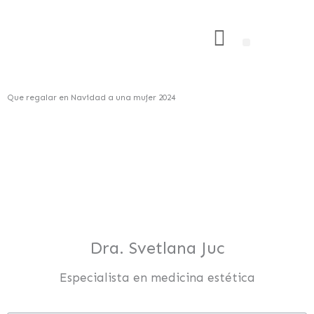
Ir
al
Menú
Estética Intima
Unidad Capilar
DEPILACIÓN LÁSER
contenido
Que regalar en Navidad a una mujer 2024
Dra. Svetlana Juc
Especialista en medicina estética