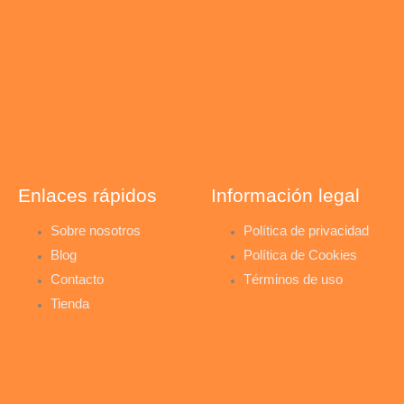
s
n
c
t
k
e
a
e
b
g
d
o
r
i
o
Enlaces rápidos
Información legal
a
n
k
Sobre nosotros
Política de privacidad
Blog
Política de Cookies
m
-
-
Contacto
Términos de uso
Tienda
i
f
n