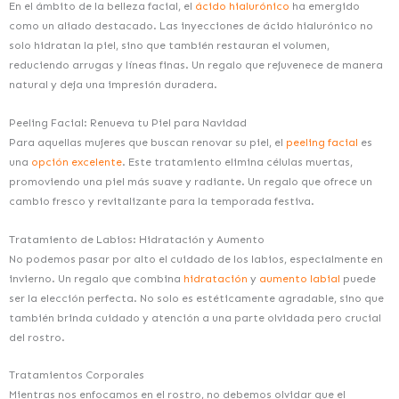
En el ámbito de la belleza facial, el
ácido hialurónico
ha emergido
como un aliado destacado. Las inyecciones de ácido hialurónico no
solo hidratan la piel, sino que también restauran el volumen,
reduciendo arrugas y líneas finas. Un regalo que rejuvenece de manera
natural y deja una impresión duradera.
Peeling Facial: Renueva tu Piel para Navidad
Para aquellas mujeres que buscan renovar su piel, el
peeling facial
es
una
opción excelente
. Este tratamiento elimina células muertas,
promoviendo una piel más suave y radiante. Un regalo que ofrece un
cambio fresco y revitalizante para la temporada festiva.
Tratamiento de Labios: Hidratación y Aumento
No podemos pasar por alto el cuidado de los labios, especialmente en
invierno. Un regalo que combina
hidratación
y
aumento labial
puede
ser la elección perfecta. No solo es estéticamente agradable, sino que
también brinda cuidado y atención a una parte olvidada pero crucial
del rostro.
Tratamientos Corporales
Mientras nos enfocamos en el rostro, no debemos olvidar que el