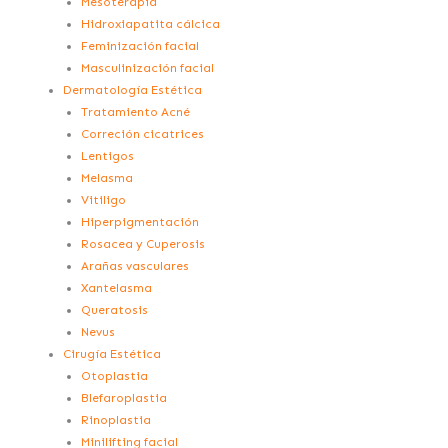
Mesoterapia
Hidroxiapatita cálcica
Feminización facial
Masculinización facial
Dermatología Estética
Tratamiento Acné
Correción cicatrices
Lentigos
Melasma
Vitiligo
Hiperpigmentación
Rosacea y Cuperosis
Arañas vasculares
Xantelasma
Queratosis
Nevus
Cirugía Estética
Otoplastia
Blefaroplastia
Rinoplastia
Minilifting facial