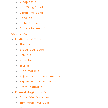
Rinoplastia
Minilifting facial
Lipofilling facial
NanoFat
Bichectomía
Corrección mentón
CORPORAL
Medicina Estética
Flacidez
Grasa localizada
Celulitis
Vascular
Estrías
Hiperhidrosis
Rejuvenecimiento de manos
Rejuvenecimiento brazos
Pre y Postparto
Dermatología Estética
Correción cicatrices
Eliminación verrugas