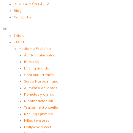
DEPILACIÓN LÁSER
Blog
Contacto
Inicio
FACIAL
Medicina Estética
Ácido hialurónico
Bоtоx 3D
Lifting líquido
Contour lift facial
Surco Nasogeniano
Aumento de labios
Pómulos y ojeras
Rinomodelación
Tratamiento cuello
Peeling Químico
Hilos tensores
Hollywood Peel