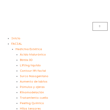
Ir
al
contenido
Menú
Inicio
FACIAL
Medicina Estética
Ácido hialurónico
Bоtоx 3D
Lifting líquido
Contour lift facial
Surco Nasogeniano
Aumento de labios
Pómulos y ojeras
Rinomodelación
Tratamiento cuello
Peeling Químico
Hilos tensores