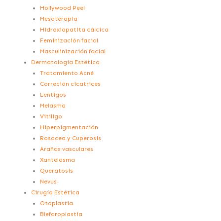
Hollywood Peel
Mesoterapia
Hidroxiapatita cálcica
Feminización facial
Masculinización facial
Dermatología Estética
Tratamiento Acné
Correción cicatrices
Lentigos
Melasma
Vitiligo
Hiperpigmentación
Rosacea y Cuperosis
Arañas vasculares
Xantelasma
Queratosis
Nevus
Cirugía Estética
Otoplastia
Blefaroplastia