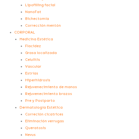
Lipofilling facial
NanoFat
Bichectomía
Corrección mentón
CORPORAL
Medicina Estética
Flacidez
Grasa localizada
Celulitis
Vascular
Estrías
Hiperhidrosis
Rejuvenecimiento de manos
Rejuvenecimiento brazos
Pre y Postparto
Dermatología Estética
Correción cicatrices
Eliminación verrugas
Queratosis
Nevus