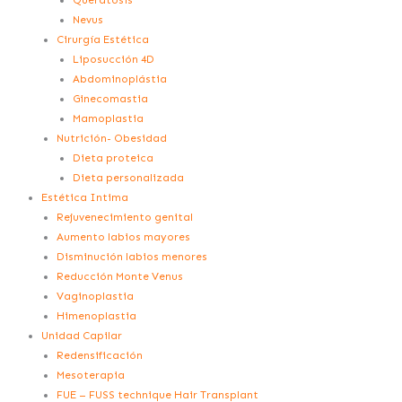
Queratosis
Nevus
Cirurgía Estética
Liposucción 4D
Abdominoplástia
Ginecomastia
Mamoplastia
Nutrición- Obesidad
Dieta proteica
Dieta personalizada
Estética Intima
Rejuvenecimiento genital
Aumento labios mayores
Disminución labios menores
Reducción Monte Venus
Vaginoplastia
Himenoplastia
Unidad Capilar
Redensificación
Mesoterapia
FUE – FUSS technique Hair Transplant