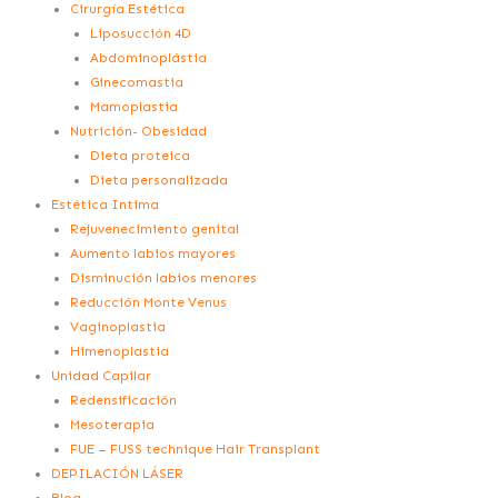
Cirurgía Estética
Liposucción 4D
Abdominoplástia
Ginecomastia
Mamoplastia
Nutrición- Obesidad
Dieta proteica
Dieta personalizada
Estética Intima
Rejuvenecimiento genital
Aumento labios mayores
Disminución labios menores
Reducción Monte Venus
Vaginoplastia
Himenoplastia
Unidad Capilar
Redensificación
Mesoterapia
FUE – FUSS technique Hair Transplant
DEPILACIÓN LÁSER
Blog