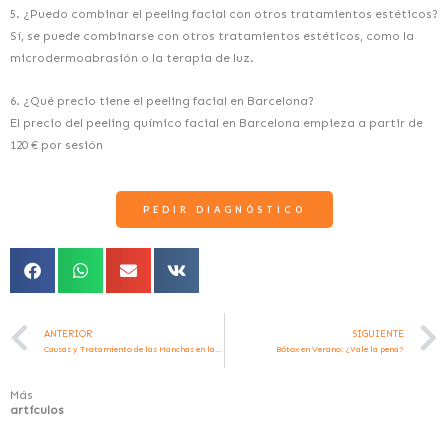
5. ¿Puedo combinar el peeling facial con otros tratamientos estéticos?
Sí, se puede combinarse con otros tratamientos estéticos, como la
microdermoabrasión o la terapia de luz.
6. ¿Qué precio tiene el peeling facial en Barcelona?
El precio del peeling químico facial en Barcelona empieza a partir de
120 € por sesión
PEDIR DIAGNÓSTICO
Ant
ANTERIOR
SIGUIENTE
Causas y Tratamiento de las Manchas en la Piel por el Sol
Bótox en Verano: ¿Vale la pena?
Más
artículos