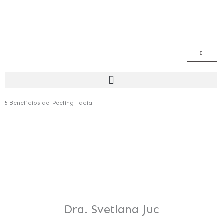
Ir
al
contenido
Menú
5 Beneficios del Peeling Facial
Dra. Svetlana Juc