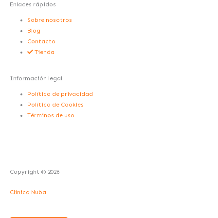
g
d
o
Enlaces rápidos
Sobre nosotros
r
i
o
Blog
Contacto
a
n
k
Tienda
m
-
-
Información legal
Política de privacidad
i
f
Política de Cookies
Términos de uso
n
Copyright © 2026
Clínica Nuba