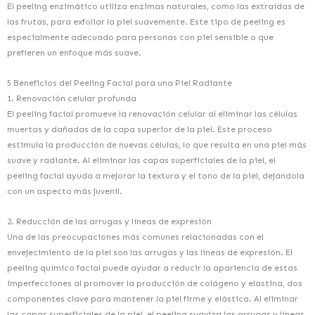
El peeling enzimático utiliza enzimas naturales, como las extraídas de
las frutas, para exfoliar la piel suavemente. Este tipo de peeling es
especialmente adecuado para personas con piel sensible o que
prefieren un enfoque más suave.
5 Beneficios del Peeling Facial para una Piel Radiante
1. Renovación celular profunda
El peeling facial promueve la renovación celular al eliminar las células
muertas y dañadas de la capa superior de la piel. Este proceso
estimula la producción de nuevas células, lo que resulta en una piel más
suave y radiante. Al eliminar las capas superficiales de la piel, el
peeling facial ayuda a mejorar la textura y el tono de la piel, dejándola
con un aspecto más juvenil.
2. Reducción de las arrugas y líneas de expresión
Una de las preocupaciones más comunes relacionadas con el
envejecimiento de la piel son las arrugas y las líneas de expresión. El
peeling químico facial puede ayudar a reducir la apariencia de estas
imperfecciones al promover la producción de colágeno y elastina, dos
componentes clave para mantener la piel firme y elástica. Al eliminar
las capas superficiales de la piel, el peeling suaviza las arrugas y líneas