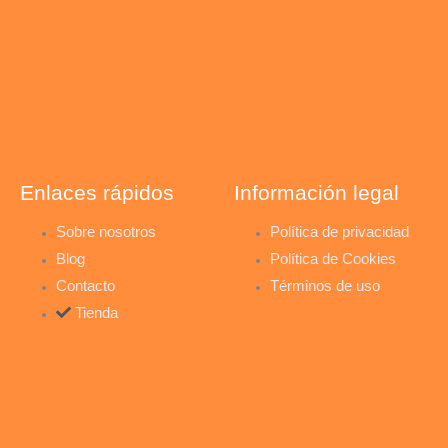
t
k
e
a
e
b
g
d
o
r
i
o
Enlaces rápidos
Información legal
a
n
k
Sobre nosotros
Política de privacidad
Blog
Política de Cookies
m
-
-
Contacto
Términos de uso
Tienda
i
f
n