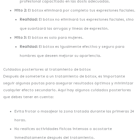
profesional capacitado en las dosis adecuadas.
Mito 2:
El bótox eliminará por completo tus expresiones faciales.
Realidad:
El bótox no eliminará tus expresiones faciales, sino
que suavizará las arrugas y líneas de expresión.
Mito 3:
El bótox es solo para mujeres.
Realidad:
El bótox es igualmente efectivo y seguro para
hombres que deseen mejorar su apariencia.
Cuidados posteriores al tratamiento de bótox
Después de someterte a un tratamiento de bótox, es importante
seguir algunas pautas para asegurar resultados óptimos y minimizar
cualquier efecto secundario. Aquí hay algunos cuidados posteriores
que debes tener en cuenta:
Evita frotar o masajear la zona tratada durante las primeras 24
horas.
No realices actividades físicas intensas o acostarte
inmediatamente después del tratamiento.