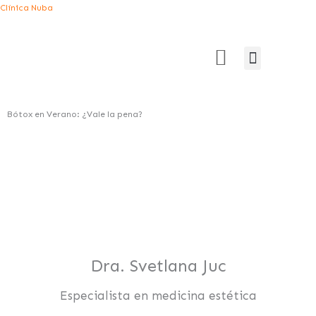
Ir
Clínica Nuba
al
contenido
Menú
Estética Intima
Unidad Capilar
DEPILACIÓN LÁSER
Bótox en Verano: ¿Vale la pena?
Dra. Svetlana Juc
Especialista en medicina estética