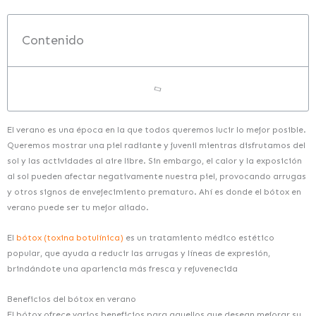
Contenido
El verano es una época en la que todos queremos lucir lo mejor posible.
Queremos mostrar una piel radiante y juvenil mientras disfrutamos del
sol y las actividades al aire libre. Sin embargo, el calor y la exposición
al sol pueden afectar negativamente nuestra piel, provocando arrugas
y otros signos de envejecimiento prematuro. Ahí es donde el bótox en
verano puede ser tu mejor aliado.
El
bótox (toxina botulínica)
es un tratamiento médico estético
popular, que ayuda a reducir las arrugas y líneas de expresión,
brindándote una apariencia más fresca y rejuvenecida
Beneficios del bótox en verano
El bótox ofrece varios beneficios para aquellos que desean mejorar su