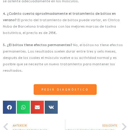
se asiente adecuadamente en los músculos.
4. ¿Cuánto cuesta aproximadamente el tratamiento de bótox en
verano?
El precio del tratamiento de bótox puede variar, en Clínica
Nuba de Barcelona trabajamos con las mejores marcas de toxina
botulínica, el precio es de 295€.
5. ¿El bótox tiene efectos permanentes?
No, el bótox no tiene efectos
permanentes. Los resultados suelen durar entre tres y seis meses,
después de los cuales el músculo vuelve a su actividad normal y es
posible que se necesite un nuevo tratamiento para mantener los
resultados.
PEDIR DIAGNÓSTICO
Ant
ANTERIOR
SIGUIENTE
5 Beneficios del Peeling Facial
Achieve a Sculpted Jawline and Ageless Beauty with Clínica Nuba in Barcelona