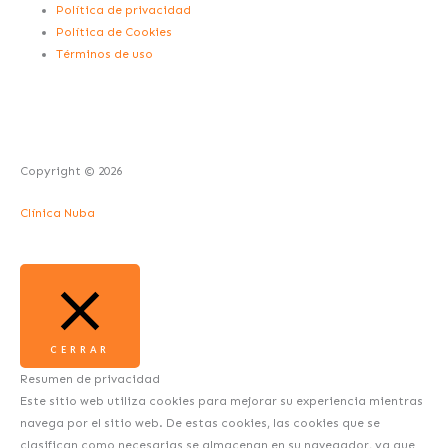
Política de privacidad
i
f
Política de Cookies
Términos de uso
n
Copyright © 2026
Clínica Nuba
CERRAR
Resumen de privacidad
Este sitio web utiliza cookies para mejorar su experiencia mientras
navega por el sitio web. De estas cookies, las cookies que se
clasifican como necesarias se almacenan en su navegador, ya que