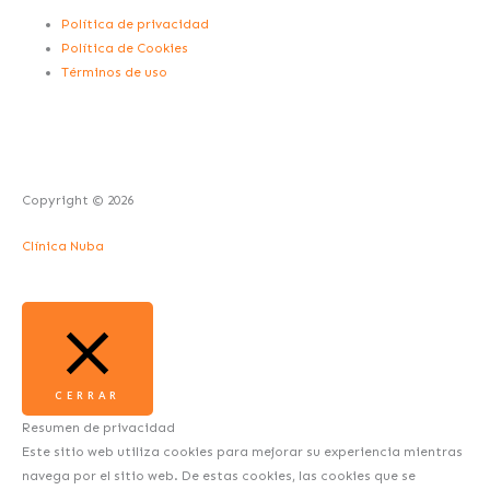
m
-
-
Política de privacidad
i
f
Política de Cookies
Términos de uso
n
Copyright © 2026
Clínica Nuba
CERRAR
Resumen de privacidad
Este sitio web utiliza cookies para mejorar su experiencia mientras
navega por el sitio web. De estas cookies, las cookies que se