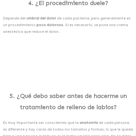
4. ¿El procedimiento duele?
Depende del
umbral del dolor
de cada paciente, pero generalmente es
un procedimiento
poco doloroso
. Si es necesario, se pone una crema
anestésica que reduce el dolor.
5.
¿Qué debo saber antes de hacerme un
tratamiento de relleno de labios?
Es muy importante ser conscientes que la
anatomía
de cada persona
es diferente
y hay caras de todos los tamaños y formas, lo que le queda
bien a una persona quizás no es la mejor opción para otra.
No te dejes