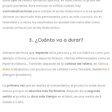
Otro tipo
de relleno de labios que hay, es inyectando la grasa del
propio paciente. Este método se utiliza cuando hay
contraindicaciones
para utilizar el ácido hialurónico o si se quiere
obtener un resultado más permanente, pero es más costoso, no es
reversible y a veces los resultados no quedan tan naturales como
cuando se hace con ácido hialurónico.
3.
¿Cuánto va a durar?
Siempre decimos que
depende
de la persona y de sus hábitos como por
ejemplo si fuma, si hace deporte intenso, ciertas enfermedades como el
hipertiroidismo.. También depende de la
calidad del relleno
, en
Clínica
Nuba
trabajamos con productos de calidad como Teoxane, Galderma o
Allergan (Juvederm).
La
primera vez
que se realiza el tratamiento, el producto suele durar
menos porque se
absorbe más fácilmente
, después de la
segunda
sesión
el producto
dura más tiempo
en el labio, en una media de 8
meses a 1 año.