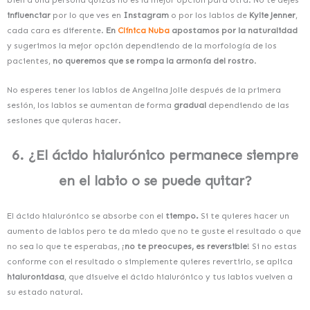
influenciar
por lo que ves en
Instagram
o por los labios de
Kylie Jenner
,
cada cara es diferente.
En
Clínica Nuba
apostamos por la naturalidad
y sugerimos la mejor opción dependiendo de la morfología de los
pacientes,
no queremos que se rompa la armonía del rostro
.
No esperes tener los labios de Angelina Jolie después de la primera
sesión, los labios
se aumentan de forma
gradual
dependiendo de las
sesiones que quieras hacer.
6. ¿El ácido hialurónico permanece siempre
en el labio o se puede quitar?
El ácido hialurónico se absorbe con el
tiempo.
Si te quieres hacer un
aumento de labios pero te da miedo que no te guste el resultado o que
no sea lo que te esperabas, ¡
no te preocupes, es reversible
! Si no estas
conforme con el resultado o simplemente quieres revertirlo, se aplica
hialuronidasa
, que disuelve el ácido hialurónico y tus labios vuelven a
su estado natural.