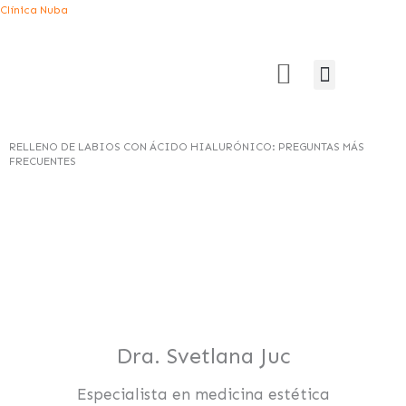
Ir
Clínica Nuba
al
contenido
Menú
Estética Intima
Unidad Capilar
DEPILACIÓN LÁSER
RELLENO DE LABIOS CON ÁCIDO HIALURÓNICO: PREGUNTAS MÁS
FRECUENTES
Dra. Svetlana Juc
Especialista en medicina estética